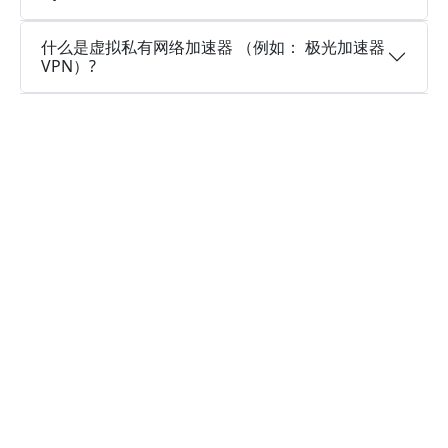
什么是虚拟私有网络加速器 （例如： 极光加速器
VPN）?
为什么选择极光加速器VPN?
多个服务器地区
极光加速器VPN可以访问遍布全球多个国家的大量
服务器位置，以建立连接，并且还在继续新增。
实时速度优化
极光加速器VPN已经在所有服务器上部署了实时速
度优化程序，让您的连接速度更快，就像火箭一样